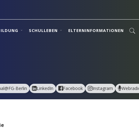
BILDUNG
SCHULLEBEN
ELTERNINFORMATIONEN
al@FG-Berlin
LinkedIn
Facebook
Instagram
Webradi
ie