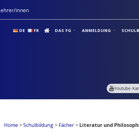
ehrer/innen
DE
FR
DAS FG
ANMELDUNG
SCHUL
Youtube-Kan
Home
>
Schulbildung
>
Fächer
>
Literatur und Philosoph