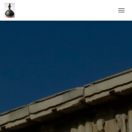
O
U
V
R
I
R
/
F
E
R
M
E
R
L
A
N
A
V
I
G
A