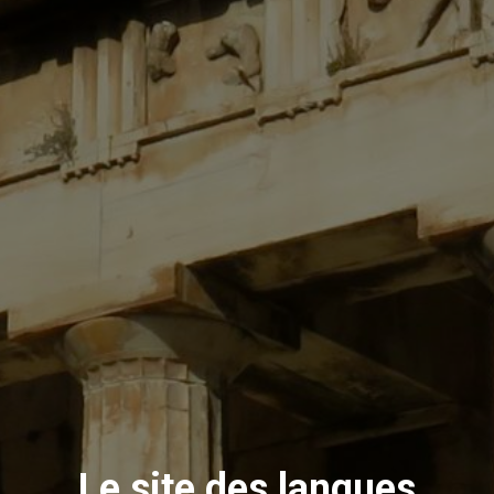
T
I
O
N
Le site des langues