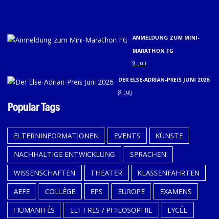
02.
9. 
ANMELDUNG ZUM MINI-
MARATHON FG
9. Juli
DER ELSE-ADRIAN-PREIS JUNI 2026
8. Juli
Popular Tags
ELTERNINFORMATIONEN
EVENTS
KÜNSTE
NACHHALTIGE ENTWICKLUNG
SPRACHEN
WISSENSCHAFTEN
THEATER
KLASSENFAHRTEN
AEFE
COLLÈGE
EPS
EUROPE
EXAMENS
HUMANITÉS
LETTRES / PHILOSOPHIE
LYCÉE