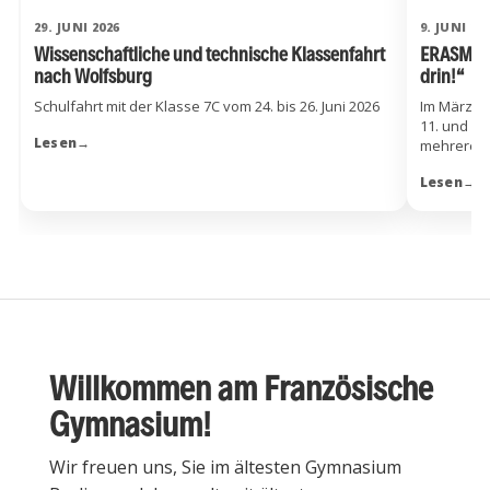
29. JUNI 2026
9. JUNI 20
Wissenschaftliche und technische Klassenfahrt
ERASMUS P
nach Wolfsburg
drin!“
Schulfahrt mit der Klasse 7C vom 24. bis 26. Juni 2026
Im März 2
11. und 12
Lesen
→
mehreren K
Lesen
→
Willkommen am Französische
Gymnasium!
Wir freuen uns, Sie im ältesten Gymnasium