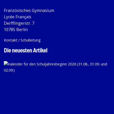
Französisches Gymnasium
Lycée Français
Derfflingerstr. 7
10785 Berlin
Kontakt / Schulleitung
Die neuesten Artikel
KA
FÜ
D
SC
20
(31
01.
U