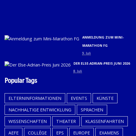
01.
U
02.
9. 
ANMELDUNG ZUM MINI-
MARATHON FG
9. Juli
DER ELSE-ADRIAN-PREIS JUNI 2026
8. Juli
Popular Tags
ELTERNINFORMATIONEN
EVENTS
KÜNSTE
NACHHALTIGE ENTWICKLUNG
SPRACHEN
WISSENSCHAFTEN
THEATER
KLASSENFAHRTEN
AEFE
COLLÈGE
EPS
EUROPE
EXAMENS