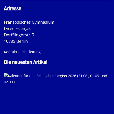
Adresse
Französisches Gymnasium
Lycée Français
Derfflingerstr. 7
10785 Berlin
Kontakt / Schulleitung
Die neuesten Artikel
KA
FÜ
D
SC
20
(31