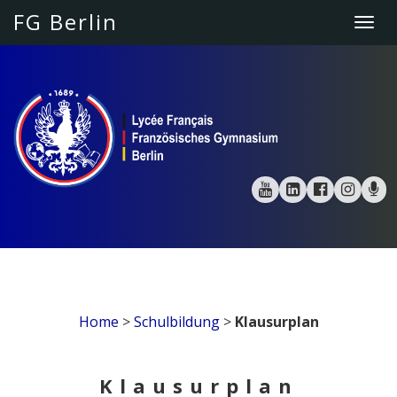
FG Berlin
Togg
navi
Home
>
Schulbildung
>
Klausurplan
Klausurplan