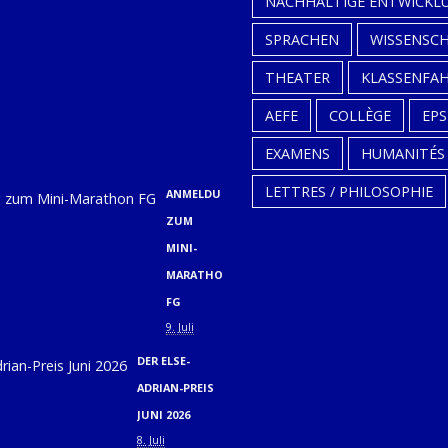
NACHHALTIGE ENTWICKL
2026
SPRACHEN
WISSENSC
(31.08.,
THEATER
KLASSENFA
01.09.
UND
AEFE
COLLÈGE
EPS
02.09.)
EXAMENS
HUMANITÉS
9. Juli
LETTRES / PHILOSOPHIE
ANMELDUNG
ZUM
MINI-
MARATHON
FG
9. Juli
DER ELSE-
ADRIAN-PREIS
JUNI 2026
8. Juli