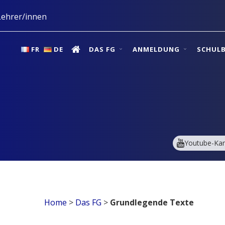
ehrer/innen
FR
DE
DAS FG
ANMELDUNG
SCHUL
Youtube-Kan
Home
>
Das FG
>
Grundlegende Texte