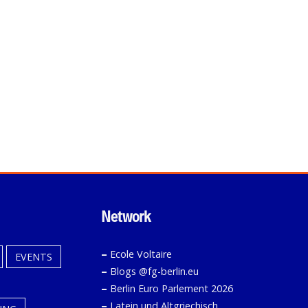
Network
–
Ecole Voltaire
EVENTS
–
Blogs @fg-berlin.eu
–
Berlin Euro Parlement 2026
–
Latein und Altgriechisch