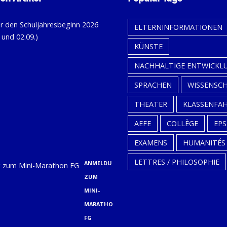
KALENDER
ELTERNINFORMATIONEN
FÜR
KÜNSTE
DEN
SCHULJAHRESBEGINN
NACHHALTIGE ENTWICKL
2026
SPRACHEN
WISSENSC
(31.08.,
THEATER
KLASSENFA
01.09.
UND
AEFE
COLLÈGE
EPS
02.09.)
EXAMENS
HUMANITÉS
9. Juli
LETTRES / PHILOSOPHIE
ANMELDUNG
ZUM
MINI-
MARATHON
FG