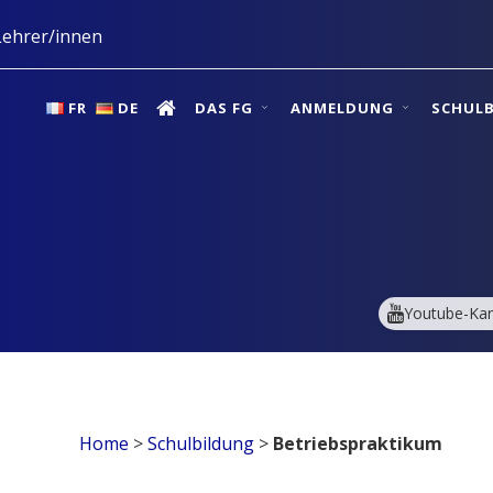
ehrer/innen
FR
DE
DAS FG
ANMELDUNG
SCHUL
Youtube-Kan
Home
>
Schulbildung
>
Betriebspraktikum