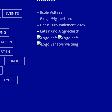
–
Ecole Voltaire
EVENTS
–
Blogs @fg-berlin.eu
–
Berlin Euro Parlement 2026
–
Latein und Altgriechisch
UNG
HAFTEN
HRTEN
EUROPE
LYCÉE