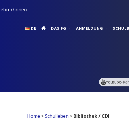
ehrer/innen
DE
DAS FG
ANMELDUNG
SCHUL
Youtube-Kan
Home
>
Schulleben
>
Bibliothek / CDI