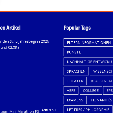
en Artikel
Popular Tags
KALENDER
ELTERNINFORMATIONEN
FÜR
KÜNSTE
DEN
SCHULJAHRESBEGINN
NACHHALTIGE ENTWICKL
2026
SPRACHEN
WISSENSC
(31.08.,
THEATER
KLASSENFA
01.09.
UND
AEFE
COLLÈGE
EPS
02.09.)
EXAMENS
HUMANITÉS
9. Juli
LETTRES / PHILOSOPHIE
ANMELDUNG