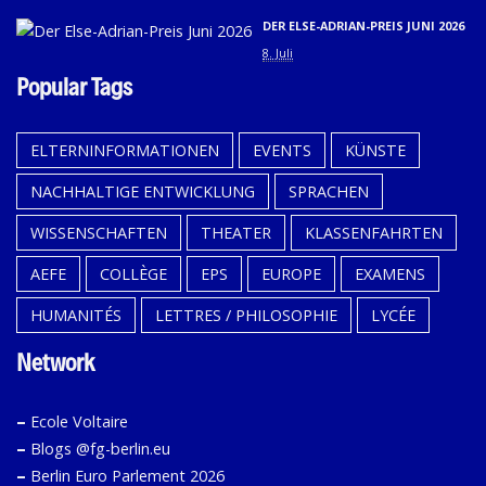
DER ELSE-ADRIAN-PREIS JUNI 2026
8. Juli
Popular Tags
ELTERNINFORMATIONEN
EVENTS
KÜNSTE
NACHHALTIGE ENTWICKLUNG
SPRACHEN
WISSENSCHAFTEN
THEATER
KLASSENFAHRTEN
AEFE
COLLÈGE
EPS
EUROPE
EXAMENS
HUMANITÉS
LETTRES / PHILOSOPHIE
LYCÉE
Network
–
Ecole Voltaire
–
Blogs @fg-berlin.eu
–
Berlin Euro Parlement 2026