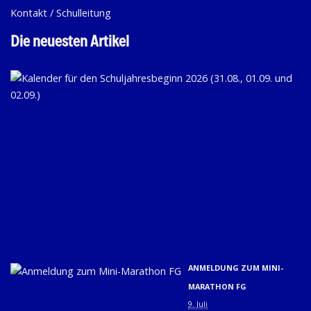
Kontakt / Schulleitung
Die neuesten Artikel
KA
FÜ
D
SC
20
(31
01.
U
02.
9. 
ANMELDUNG ZUM MINI-
MARATHON FG
9. Juli