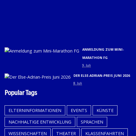
(31
01.
U
02.
9. 
ANMELDUNG ZUM MINI-
MARATHON FG
9. Juli
DER ELSE-ADRIAN-PREIS JUNI 2026
8. Juli
Popular Tags
ELTERNINFORMATIONEN
EVENTS
KÜNSTE
NACHHALTIGE ENTWICKLUNG
SPRACHEN
WISSENSCHAFTEN
THEATER
KLASSENFAHRTEN