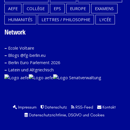
AEFE
COLLÈGE
EPS
EUROPE
EXAMENS
HUMANITÉS
LETTRES / PHILOSOPHIE
LYCÉE
Network
–
Ecole Voltaire
–
Blogs @fg-berlin.eu
–
Berlin Euro Parlement 2026
–
Latein und Altgriechisch
Impressum
Datenschutz
RSS-Feed
Kontakt
Datenschutzrichtlinie, DSGVO und Cookies