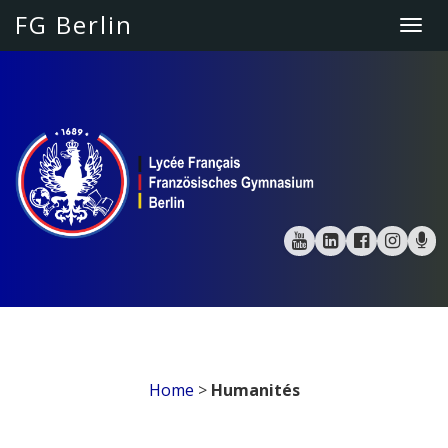
[
FG Berlin
Togg
navi
Home
>
Humanités