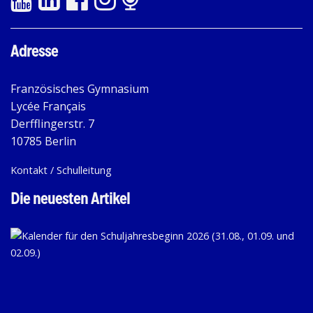
Adresse
Französisches Gymnasium
Lycée Français
Derfflingerstr. 7
10785 Berlin
Kontakt / Schulleitung
Die neuesten Artikel
KA
FÜ
D
SC
20