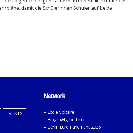
c abzulegen. In einigen Fächern, in denen die Schüler die
hrpläne, damit die Schülerinnen Schüler auf beide
Network
–
Ecole Voltaire
EVENTS
–
Blogs @fg-berlin.eu
–
Berlin Euro Parlement 2026