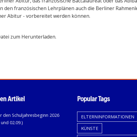
erliner Abitur, das französische Baccalauréat oder das Abiba
n den französischen Lehrplänen auch die Berliner Rahmenle
ner Abitur - vorbereitet werden können.
atei zum Herunterladen.
en Artikel
Popular Tags
KALENDER
ELTERNINFORMATIONEN
FÜR
KÜNSTE
DEN