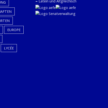
–
Latein und Altgriechisch
UNG
HAFTEN
HRTEN
EUROPE
LYCÉE