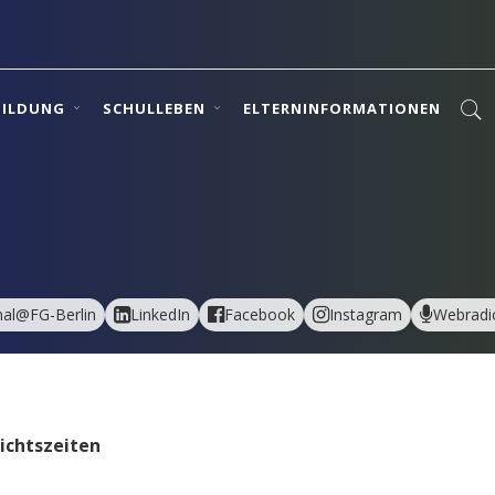
BILDUNG
SCHULLEBEN
ELTERNINFORMATIONEN
al@FG-Berlin
LinkedIn
Facebook
Instagram
Webradi
ichtszeiten