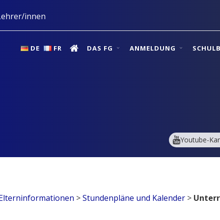
ehrer/innen
DE
FR
DAS FG
ANMELDUNG
SCHUL
Youtube-Kan
Elterninformationen
>
Stundenpläne und Kalender
>
Unterr