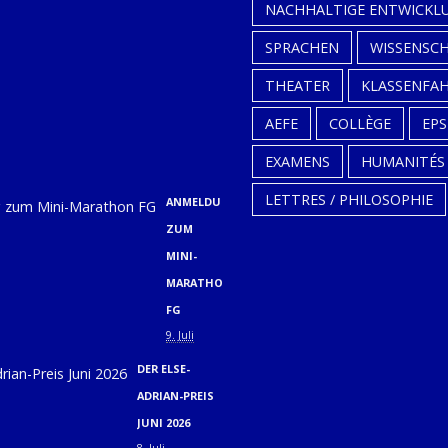
SCHULJAHRESBEGINN
NACHHALTIGE ENTWICKL
2026
SPRACHEN
WISSENSC
(31.08.,
THEATER
KLASSENFA
01.09.
UND
AEFE
COLLÈGE
EPS
02.09.)
EXAMENS
HUMANITÉS
9. Juli
LETTRES / PHILOSOPHIE
ANMELDUNG
ZUM
MINI-
MARATHON
FG
9. Juli
DER ELSE-
ADRIAN-PREIS
JUNI 2026