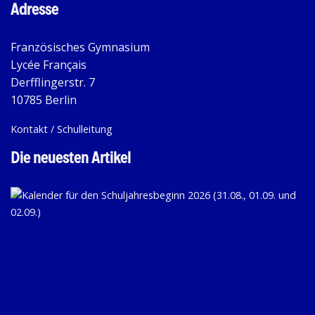
Adresse
Französisches Gymnasium
Lycée Français
Derfflingerstr. 7
10785 Berlin
Kontakt / Schulleitung
Die neuesten Artikel
KA
FÜ
D
SC
20
(31
01.