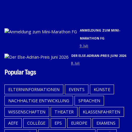
U
02.
9. 
ANMELDUNG ZUM MINI-
MARATHON FG
9. Juli
DER ELSE-ADRIAN-PREIS JUNI 2026
8. Juli
Popular Tags
ELTERNINFORMATIONEN
EVENTS
KÜNSTE
NACHHALTIGE ENTWICKLUNG
SPRACHEN
WISSENSCHAFTEN
THEATER
KLASSENFAHRTEN
AEFE
COLLÈGE
EPS
EUROPE
EXAMENS