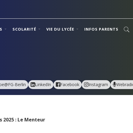
NS
SCOLARITÉ
VIE DU LYCÉE
INFOS PARENTS
be@FG-Berlin
LinkedIn
Facebook
Instagram
Webradi
s 2025 : Le Menteur