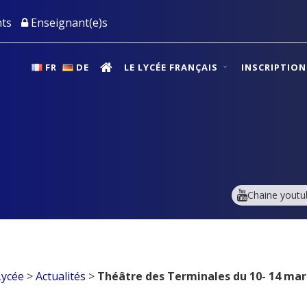
ts
Enseignant(e)s
FR
DE
LE LYCÉE FRANÇAIS
INSCRIPTIO
Chaine youtu
Lycée
>
Actualités
>
Théâtre des Terminales du 10- 14 mar