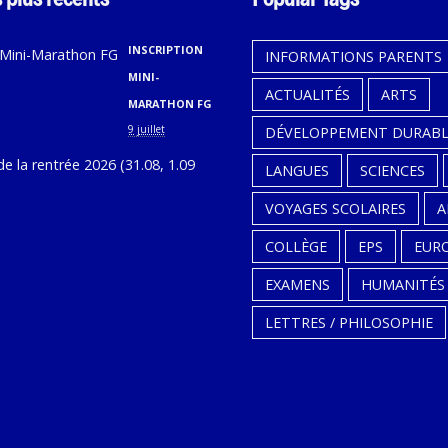
INSCRIPTION
INFORMATIONS PARENTS
MINI-
ACTUALITÉS
ARTS
MARATHON FG
9 juillet
DÉVELOPPEMENT DURABL
CALENDRIER
LANGUES
SCIENCES
DE
VOYAGES SCOLAIRES
A
LA
RENTRÉE
COLLÈGE
EPS
EUR
2026
EXAMENS
HUMANITÉS
(31.08,
LETTRES / PHILOSOPHIE
1.09
ET
2.09)
9
juillet