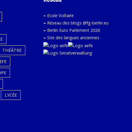
–
Ecole Voltaire
–
Réseau des blogs @fg-berlin.eu
–
Berlin Euro Parlement 2026
–
Site des langues anciennes
E
THÉÂTRE
EFE
OPE
LYCÉE