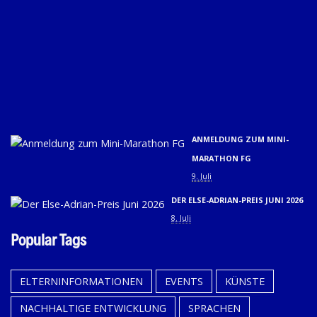
SC
20
(31
01.
U
02.
9. 
ANMELDUNG ZUM MINI-
MARATHON FG
9. Juli
DER ELSE-ADRIAN-PREIS JUNI 2026
8. Juli
Popular Tags
ELTERNINFORMATIONEN
EVENTS
KÜNSTE
NACHHALTIGE ENTWICKLUNG
SPRACHEN