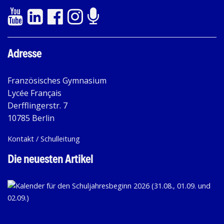
Adresse
Französisches Gymnasium
Lycée Français
Derfflingerstr. 7
10785 Berlin
Kontakt / Schulleitung
Die neuesten Artikel
KA
FÜ
D