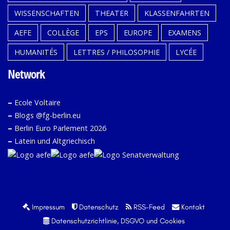
WISSENSCHAFTEN
THEATER
KLASSENFAHRTEN
AEFE
COLLÈGE
EPS
EUROPE
EXAMENS
HUMANITÉS
LETTRES / PHILOSOPHIE
LYCÉE
Network
–
Ecole Voltaire
–
Blogs @fg-berlin.eu
–
Berlin Euro Parlement 2026
–
Latein und Altgriechisch
Impressum
Datenschutz
RSS-Feed
Kontakt
Datenschutzrichtlinie, DSGVO und Cookies