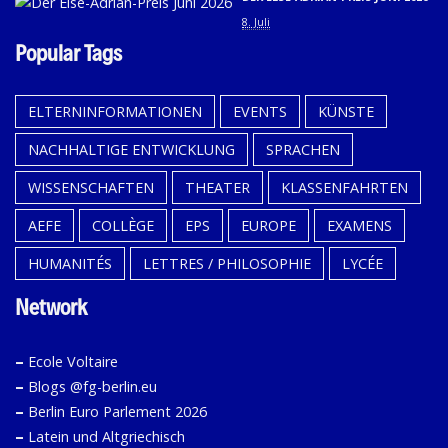
8. Juli
Popular Tags
ELTERNINFORMATIONEN
EVENTS
KÜNSTE
NACHHALTIGE ENTWICKLUNG
SPRACHEN
WISSENSCHAFTEN
THEATER
KLASSENFAHRTEN
AEFE
COLLÈGE
EPS
EUROPE
EXAMENS
HUMANITÉS
LETTRES / PHILOSOPHIE
LYCÉE
Network
–
Ecole Voltaire
–
Blogs @fg-berlin.eu
–
Berlin Euro Parlement 2026
–
Latein und Altgriechisch