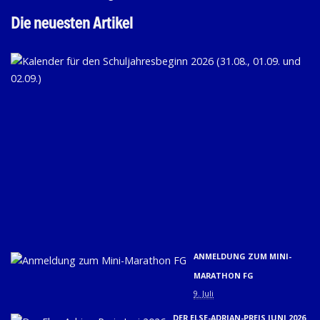
Die neuesten Artikel
KA
FÜ
D
SC
20
(31
01.
U
02.
9. 
ANMELDUNG ZUM MINI-
MARATHON FG
9. Juli
DER ELSE-ADRIAN-PREIS JUNI 2026