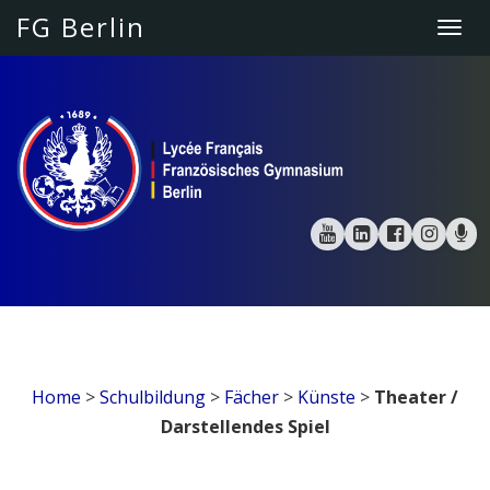
FG Berlin
Togg
navi
Home
>
Schulbildung
>
Fächer
>
Künste
>
Theater /
Darstellendes Spiel