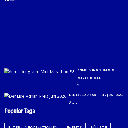
D
SC
20
(31
01.
U
02.
9. 
ANMELDUNG ZUM MINI-
MARATHON FG
9. Juli
DER ELSE-ADRIAN-PREIS JUNI 2026
8. Juli
Popular Tags
ELTERNINFORMATIONEN
EVENTS
KÜNSTE