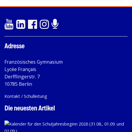
Adresse
Französisches Gymnasium
Lycée Français
Derfflingerstr. 7
10785 Berlin
Kontakt / Schulleitung
Die neuesten Artikel
KA
FÜ