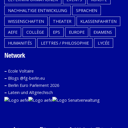
NACHHALTIGE ENTWICKLUNG
SPRACHEN
WISSENSCHAFTEN
THEATER
KLASSENFAHRTEN
AEFE
COLLÈGE
EPS
EUROPE
EXAMENS
HUMANITÉS
LETTRES / PHILOSOPHIE
LYCÉE
Network
–
Ecole Voltaire
–
Blogs @fg-berlin.eu
–
Berlin Euro Parlement 2026
–
Latein und Altgriechisch