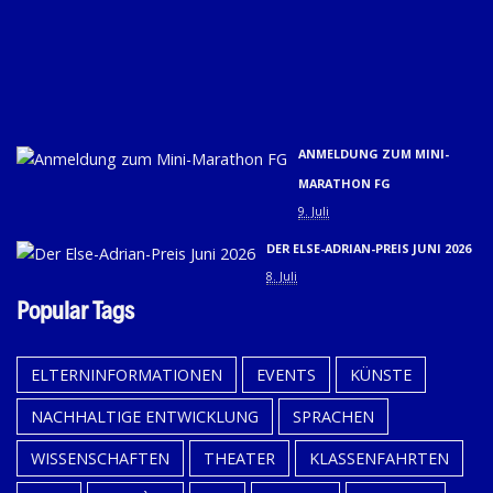
01.
U
02.
9. 
ANMELDUNG ZUM MINI-
MARATHON FG
9. Juli
DER ELSE-ADRIAN-PREIS JUNI 2026
8. Juli
Popular Tags
ELTERNINFORMATIONEN
EVENTS
KÜNSTE
NACHHALTIGE ENTWICKLUNG
SPRACHEN
WISSENSCHAFTEN
THEATER
KLASSENFAHRTEN