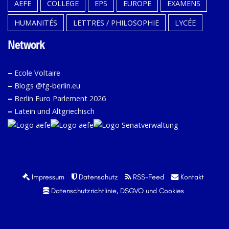
AEFE
COLLÈGE
EPS
EUROPE
EXAMENS
HUMANITÉS
LETTRES / PHILOSOPHIE
LYCÉE
Network
–
Ecole Voltaire
–
Blogs @fg-berlin.eu
–
Berlin Euro Parlement 2026
–
Latein und Altgriechisch
Impressum
Datenschutz
RSS-Feed
Kontakt
Datenschutzrichtlinie, DSGVO und Cookies