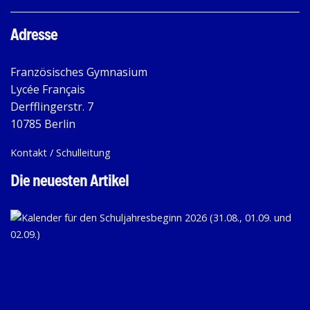
Adresse
Französisches Gymnasium
Lycée Français
Derfflingerstr. 7
10785 Berlin
Kontakt / Schulleitung
Die neuesten Artikel
KA
FÜ
D
SC
20
(31