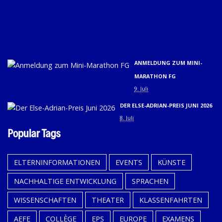
01.
U
02.
9. 
ANMELDUNG ZUM MINI-
MARATHON FG
9. Juli
DER ELSE-ADRIAN-PREIS JUNI 2026
8. Juli
Popular Tags
ELTERNINFORMATIONEN
EVENTS
KÜNSTE
NACHHALTIGE ENTWICKLUNG
SPRACHEN
WISSENSCHAFTEN
THEATER
KLASSENFAHRTEN
AEFE
COLLÈGE
EPS
EUROPE
EXAMENS