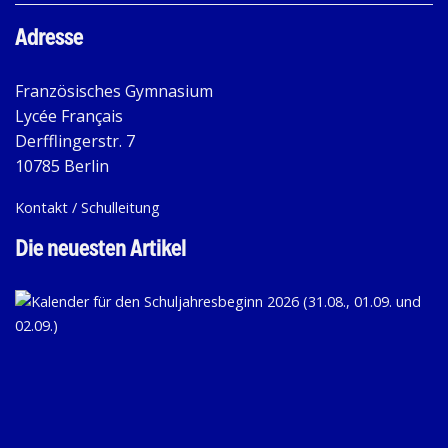
Adresse
Französisches Gymnasium
Lycée Français
Derfflingerstr. 7
10785 Berlin
Kontakt / Schulleitung
Die neuesten Artikel
KA
FÜ
D
SC
20
(31