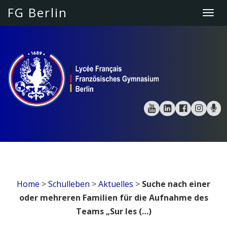
FG Berlin
Togg
navi
Home
>
Schulleben
>
Aktuelles
>
Suche nach einer
oder mehreren Familien für die Aufnahme des
Teams „Sur les (…)