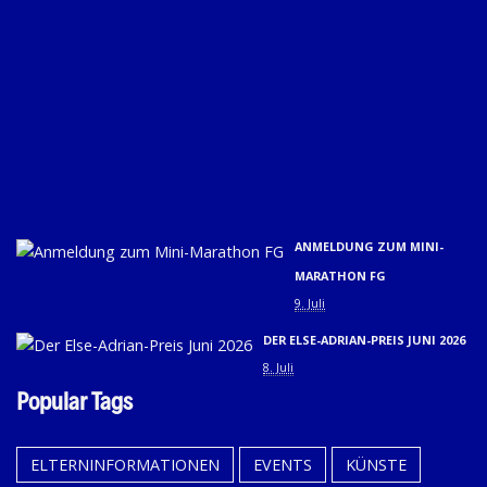
D
SC
20
(31
01.
U
02.
9. 
ANMELDUNG ZUM MINI-
MARATHON FG
9. Juli
DER ELSE-ADRIAN-PREIS JUNI 2026
8. Juli
Popular Tags
ELTERNINFORMATIONEN
EVENTS
KÜNSTE