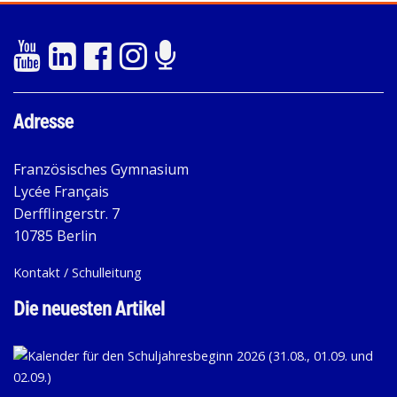
Adresse
Französisches Gymnasium
Lycée Français
Derfflingerstr. 7
10785 Berlin
Kontakt / Schulleitung
Die neuesten Artikel
KA
FÜ