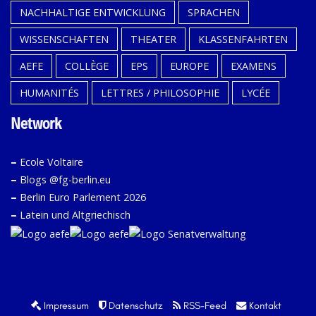
NACHHALTIGE ENTWICKLUNG
SPRACHEN
WISSENSCHAFTEN
THEATER
KLASSENFAHRTEN
AEFE
COLLÈGE
EPS
EUROPE
EXAMENS
HUMANITÉS
LETTRES / PHILOSOPHIE
LYCÉE
Network
–
Ecole Voltaire
–
Blogs @fg-berlin.eu
–
Berlin Euro Parlement 2026
–
Latein und Altgriechisch
Impressum
Datenschutz
RSS-Feed
Kontakt