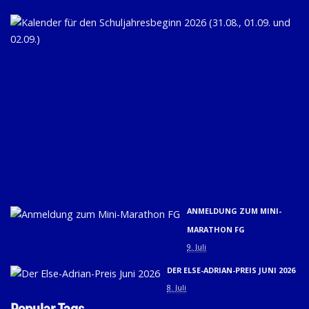
KA
FÜ
D
SC
20
(31
01.
U
02.
9. 
ANMELDUNG ZUM MINI-
MARATHON FG
9. Juli
DER ELSE-ADRIAN-PREIS JUNI 2026
8. Juli