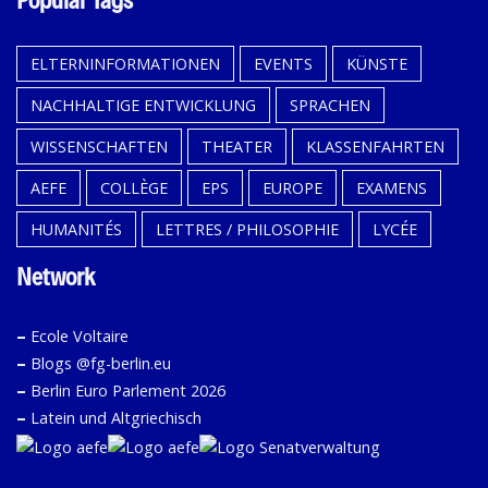
Popular Tags
ELTERNINFORMATIONEN
EVENTS
KÜNSTE
NACHHALTIGE ENTWICKLUNG
SPRACHEN
WISSENSCHAFTEN
THEATER
KLASSENFAHRTEN
AEFE
COLLÈGE
EPS
EUROPE
EXAMENS
HUMANITÉS
LETTRES / PHILOSOPHIE
LYCÉE
Network
–
Ecole Voltaire
–
Blogs @fg-berlin.eu
–
Berlin Euro Parlement 2026
–
Latein und Altgriechisch