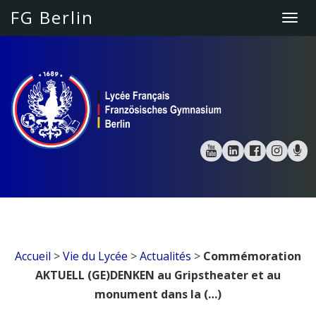
FG Berlin
Togg
navi
Accueil
>
Vie du Lycée
>
Actualités
>
Commémoration
AKTUELL (GE)DENKEN au Gripstheater et au
monument dans la (…)