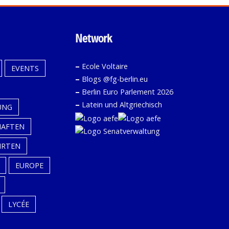
Network
–
Ecole Voltaire
EVENTS
–
Blogs @fg-berlin.eu
–
Berlin Euro Parlement 2026
–
Latein und Altgriechisch
UNG
HAFTEN
HRTEN
EUROPE
LYCÉE