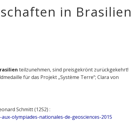
chaften in Brasilien
asilien
teilzunehmen, sind preisgekrönt zurückgekehrt!
dmedaille für das Projekt „Système Terre“; Clara von
eonard Schmitt (12S2) :
ts-aux-olympiades-nationales-de-geosciences-2015