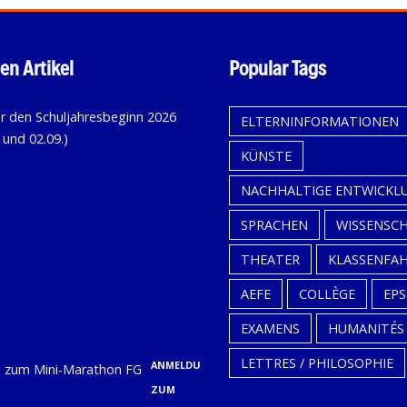
en Artikel
Popular Tags
KALENDER
ELTERNINFORMATIONEN
FÜR
KÜNSTE
DEN
SCHULJAHRESBEGINN
NACHHALTIGE ENTWICKL
2026
SPRACHEN
WISSENSC
(31.08.,
THEATER
KLASSENFA
01.09.
UND
AEFE
COLLÈGE
EPS
02.09.)
EXAMENS
HUMANITÉS
9. Juli
LETTRES / PHILOSOPHIE
ANMELDUNG
ZUM