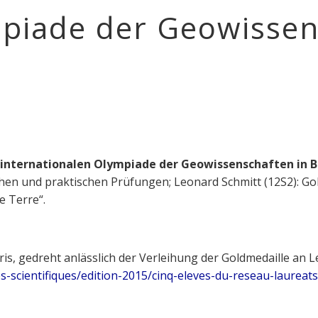
mpiade der Geowissens
internationalen Olympiade der Geowissenschaften in Br
hen und praktischen Prüfungen; Leonard Schmitt (12S2): Gol
e Terre“.
is, gedreht anlässlich der Verleihung der Goldmedaille an L
s-scientifiques/edition-2015/cinq-eleves-du-reseau-laurea