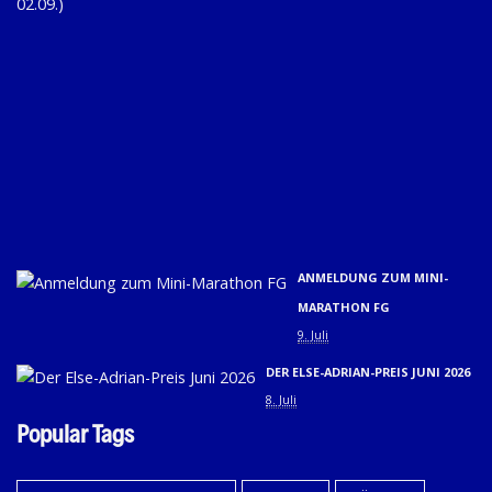
FÜ
D
SC
20
(31
01.
U
02.
9. 
ANMELDUNG ZUM MINI-
MARATHON FG
9. Juli
DER ELSE-ADRIAN-PREIS JUNI 2026
8. Juli
Popular Tags