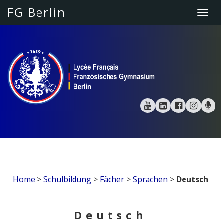
FG Berlin
Togg
navi
Home
>
Schulbildung
>
Fächer
>
Sprachen
>
Deutsch
Deutsch