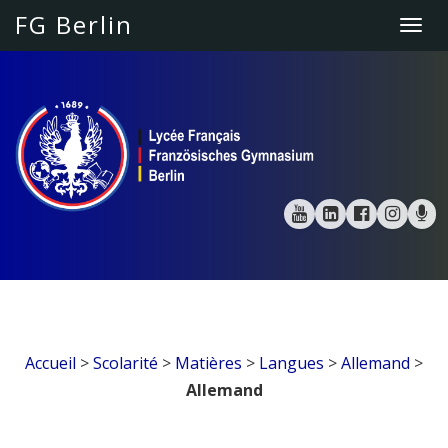
FG Berlin
Togg
navi
Accueil
>
Scolarité
>
Matières
>
Langues
>
Allemand
>
Allemand