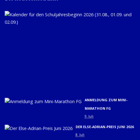
KA
FÜ
D
SC
20
(31
01.
U
02.
9. 
ANMELDUNG ZUM MINI-
MARATHON FG
9. Juli
DER ELSE-ADRIAN-PREIS JUNI 2026
8. Juli