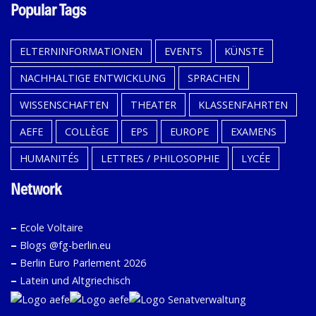
Popular Tags
ELTERNINFORMATIONEN
EVENTS
KÜNSTE
NACHHALTIGE ENTWICKLUNG
SPRACHEN
WISSENSCHAFTEN
THEATER
KLASSENFAHRTEN
AEFE
COLLÈGE
EPS
EUROPE
EXAMENS
HUMANITÉS
LETTRES / PHILOSOPHIE
LYCÉE
Network
–
Ecole Voltaire
–
Blogs @fg-berlin.eu
–
Berlin Euro Parlement 2026
–
Latein und Altgriechisch