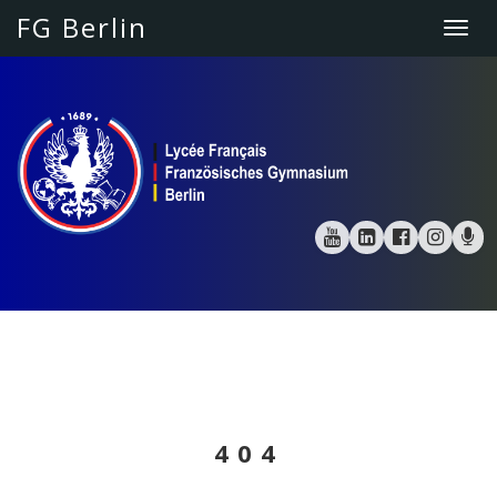
FG Berlin
Togg
navi
404