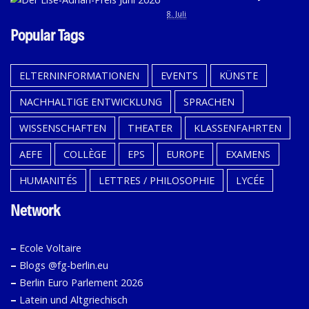
8. Juli
Popular Tags
ELTERNINFORMATIONEN
EVENTS
KÜNSTE
NACHHALTIGE ENTWICKLUNG
SPRACHEN
WISSENSCHAFTEN
THEATER
KLASSENFAHRTEN
AEFE
COLLÈGE
EPS
EUROPE
EXAMENS
HUMANITÉS
LETTRES / PHILOSOPHIE
LYCÉE
Network
–
Ecole Voltaire
–
Blogs @fg-berlin.eu
–
Berlin Euro Parlement 2026
–
Latein und Altgriechisch