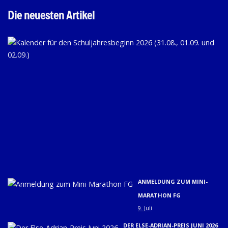
Die neuesten Artikel
KA
FÜ
D
SC
20
(31
01.
U
02.
9. 
ANMELDUNG ZUM MINI-
MARATHON FG
9. Juli
DER ELSE-ADRIAN-PREIS JUNI 2026