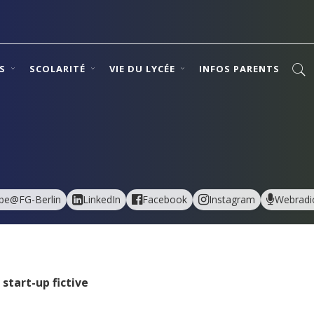
NS
SCOLARITÉ
VIE DU LYCÉE
INFOS PARENTS
be@FG-Berlin
LinkedIn
Facebook
Instagram
Webradi
start-up fictive