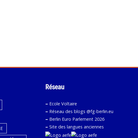
Réseau
–
Ecole Voltaire
–
Réseau des blogs @fg-berlin.eu
–
Berlin Euro Parlement 2026
–
Site des langues anciennes
E