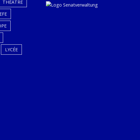
THÉÂTRE
EFE
OPE
LYCÉE