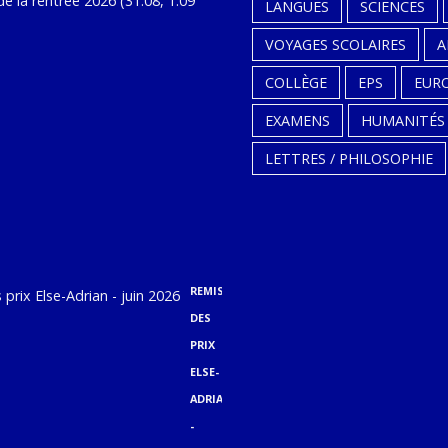
LANGUES
SCIENCES
DE
VOYAGES SCOLAIRES
A
LA
RENTRÉE
COLLÈGE
EPS
EUR
2026
EXAMENS
HUMANITÉS
(31.08,
LETTRES / PHILOSOPHIE
1.09
ET
2.09)
9
juillet
REMISE
DES
PRIX
ELSE-
ADRIAN
-