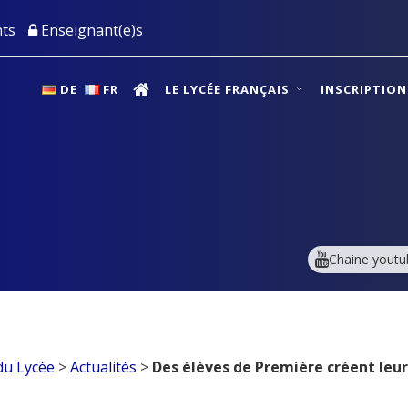
ts
Enseignant(e)s
DE
FR
LE LYCÉE FRANÇAIS
INSCRIPTIO
Chaine youtu
du Lycée
>
Actualités
>
Des élèves de Première créent leur 