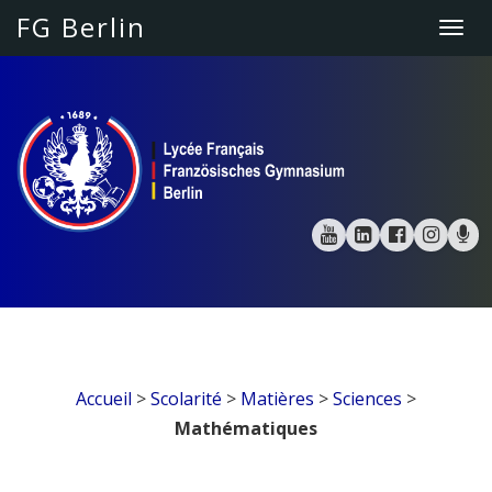
FG Berlin
Togg
navi
Accueil
>
Scolarité
>
Matières
>
Sciences
>
Mathématiques