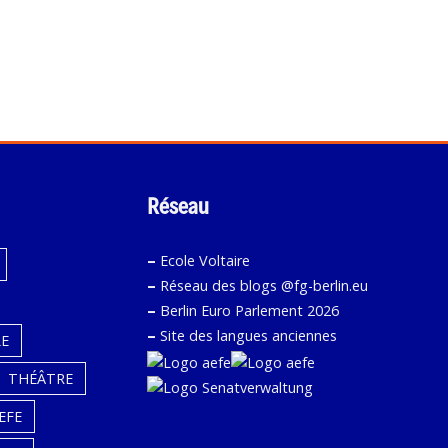
Réseau
–
Ecole Voltaire
–
Réseau des blogs @fg-berlin.eu
–
Berlin Euro Parlement 2026
–
Site des langues anciennes
E
THÉÂTRE
EFE