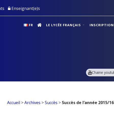
ts
Enseignant(e)s
FR
LE LYCÉE FRANÇAIS
INSCRIPTIO
Chaine youtu
Accueil
>
Archives
>
Succès
>
Succès de l’année 2015/16