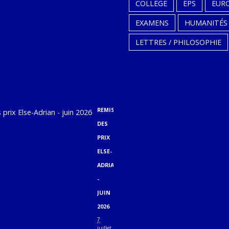
RENTRÉE
COLLÈGE
EPS
EUR
2026
EXAMENS
HUMANITÉS
(31.08,
LETTRES / PHILOSOPHIE
1.09
ET
2.09)
9
juillet
REMISE
DES
PRIX
ELSE-
ADRIAN
-
JUIN
2026
7
juillet