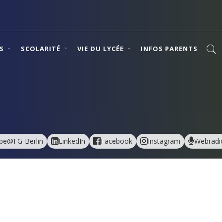
NS
SCOLARITÉ
VIE DU LYCÉE
INFOS PARENTS
be@FG-Berlin
LinkedIn
Facebook
Instagram
Webradi