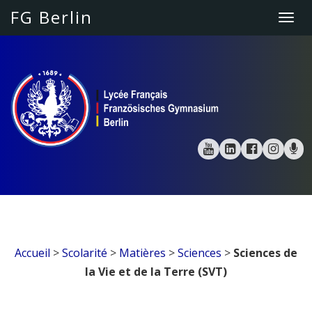
FG Berlin
Togg
navi
Accueil
>
Scolarité
>
Matières
>
Sciences
>
Sciences de
la Vie et de la Terre (SVT)