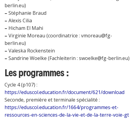
berlin.eu)
–
Stéphanie Braud
–
Alexis Cilia
–
Hicham El Mahi
–
Virginie Moreau (coordinatrice : vmoreau@fg-
berlin.eu)
–
Valeska Rockenstein
–
Sandrine Woelke (Fachleiterin : swoelke@fg-berlin.eu)
Les programmes :
Cycle 4 (p107) :
https://eduscol.education.fr/document/621/download
Seconde, première et terminale spécialité :
https://eduscol.education.fr/1664/programmes-et-
ressources-en-sciences-de-la-vie-et-de-la-terre-voie-gt