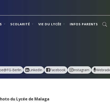
NS
SCOLARITÉ
VIE DU LYCÉE
INFOS PARENTS
be@FG-Berlin
LinkedIn
Facebook
Instagram
Webradi
 photo du Lycée de Malaga