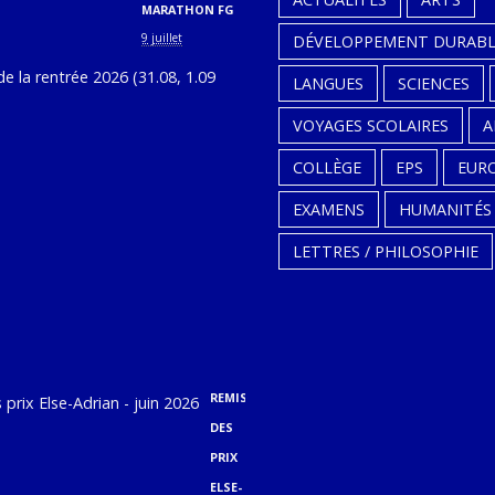
MARATHON FG
9 juillet
DÉVELOPPEMENT DURABL
CALENDRIER
LANGUES
SCIENCES
DE
VOYAGES SCOLAIRES
A
LA
RENTRÉE
COLLÈGE
EPS
EUR
2026
EXAMENS
HUMANITÉS
(31.08,
LETTRES / PHILOSOPHIE
1.09
ET
2.09)
9
juillet
REMISE
DES
PRIX
ELSE-