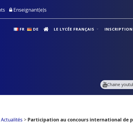
ts
Enseignant(e)s
FR
DE
LE LYCÉE FRANÇAIS
INSCRIPTIO
Chaine youtu
>
Actualités
>
Participation au concours international de