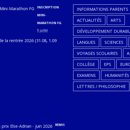
INSCRIPTION
INFORMATIONS PARENTS
MINI-
ACTUALITÉS
ARTS
MARATHON FG
9 juillet
DÉVELOPPEMENT DURABL
CALENDRIER
LANGUES
SCIENCES
DE
VOYAGES SCOLAIRES
A
LA
RENTRÉE
COLLÈGE
EPS
EUR
2026
EXAMENS
HUMANITÉS
(31.08,
LETTRES / PHILOSOPHIE
1.09
ET
2.09)
9
juillet
REMISE