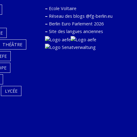
–
Ecole Voltaire
–
Réseau des blogs @fg-berlin.eu
–
Berlin Euro Parlement 2026
–
Site des langues anciennes
E
THÉÂTRE
EFE
OPE
LYCÉE