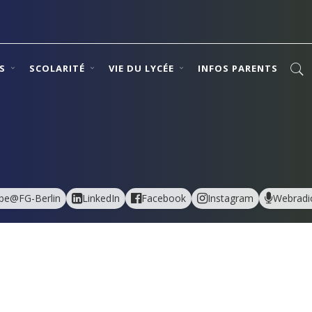
NS
SCOLARITÉ
VIE DU LYCÉE
INFOS PARENTS
be@FG-Berlin
LinkedIn
Facebook
Instagram
Webradi