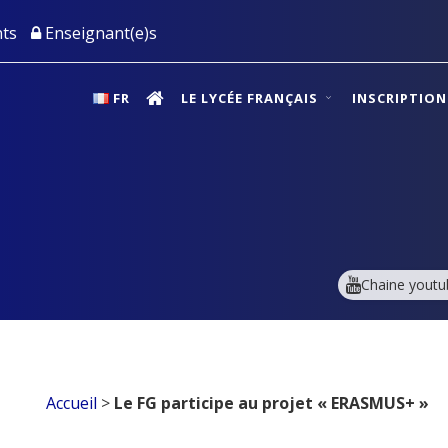
ts
Enseignant(e)s
FR
LE LYCÉE FRANÇAIS
INSCRIPTIO
Chaine youtu
Accueil
>
Le FG participe au projet « ERASMUS+ »