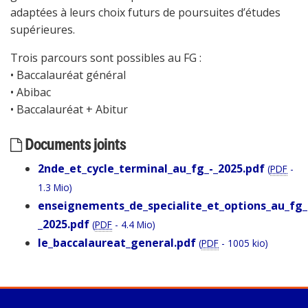
adaptées à leurs choix futurs de poursuites d’études
supérieures.
Trois parcours sont possibles au FG :
• Baccalauréat général
• Abibac
• Baccalauréat + Abitur
Documents joints
2nde_et_cycle_terminal_au_fg_-_2025.pdf
(
PDF
-
1.3 Mio
)
enseignements_de_specialite_et_options_au_fg_
_2025.pdf
(
PDF
-
4.4 Mio
)
le_baccalaureat_general.pdf
(
PDF
-
1005 kio
)