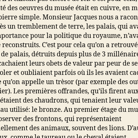
té des oeuvres du musée était en cuivre, en 
pierre simple. Monsieur Jacques nous a racon
ès un tremblement de terre, les palais, qui av
portance pour la politique du royaume, n’av
é reconstruits. C’est pour cela qu’on a retrouvé
 de palais, détruits depuis plus de 3 millénair
cachaient leurs obets de valeur par peur de se
oler et oubliaient parfois où ils les avaient ca
ce qu’on appelle un trèsor (par exemple des out
ier). Les premières offrandes, qu’ils firent au
 étaient des chaudrons, qui tenaient leur vale
au utilisé: le bronze. Au premier étage du m
bserver des frontons, qui représentaient
iellement des animaux, souvent des lions. D’a
x, comme le taureau ou le cheval étaient