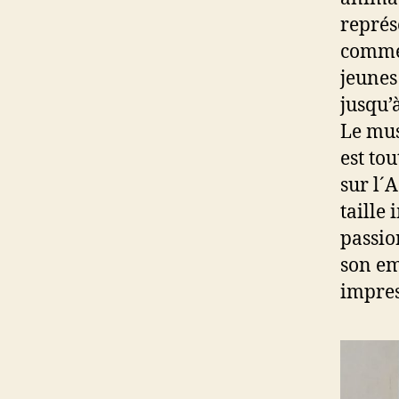
représe
commen
jeunes
jusqu’
Le mus
est to
sur l´
taille
passio
son em
impres