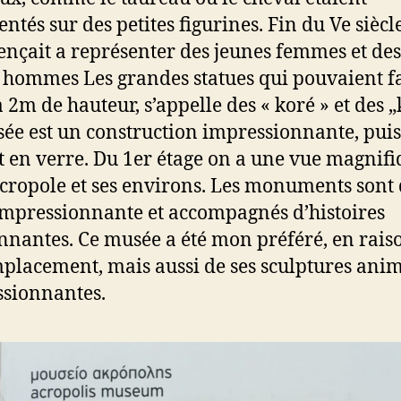
ntés sur des petites figurines. Fin du Ve siècl
çait a représenter des jeunes femmes et des
 hommes Les grandes statues qui pouvaient f
à 2m de hauteur, s’appelle des « koré » et des „
ée est un construction impressionnante, puis
ut en verre. Du 1er étage on a une vue magnif
Acropole et ses environs. Les monuments sont
 impressionnante et accompagnés d’histoires
nnantes. Ce musée a été mon préféré, en rais
placement, mais aussi de ses sculptures ani
sionnantes.