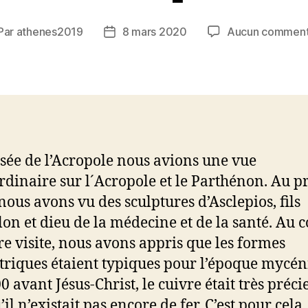
Par
athenes2019
8 mars 2020
Aucun comment
teur
Date
de
rticle
l’article
ée de l’Acropole nous avions une vue
rdinaire sur l´Acropole et le Parthénon. Au 
 nous avons vu des sculptures d’Asclepios, fils
lon et dieu de la médecine et de la santé. Au 
re visite, nous avons appris que les formes
riques étaient typiques pour l’époque mycén
0 avant Jésus-Christ, le cuivre était très préci
il n’existait pas encore de fer. C’est pour cela,