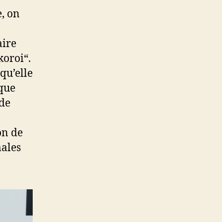
e, on
aire
koroi“.
qu’elle
ique
 de
on de
males