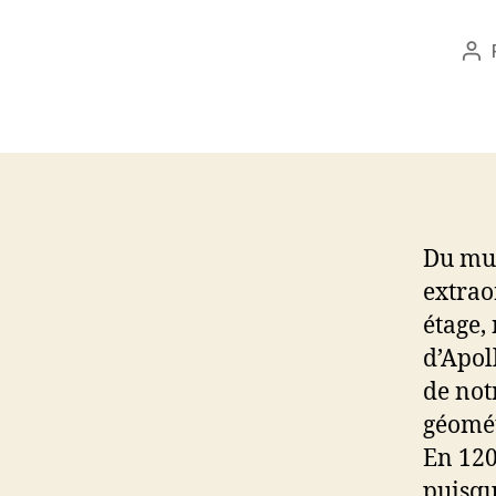
Au
de
l’a
Du mus
extrao
étage,
d’Apol
de not
géomét
En 120
puisqu’