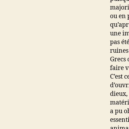
majori
ou en 
qu’apr
une im
pas ét
ruines
Grecs 
faire v
C’est 
d’ouvr
dieux,
matéri
a pu o
essent
animau