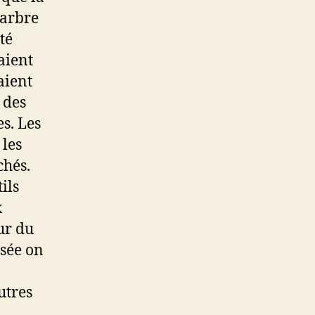
marbre
té
aient
aient
 des
es. Les
 les
chés.
ils
x
ur du
usée on
utres