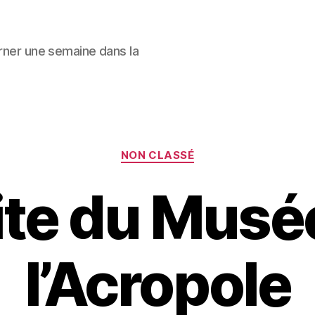
urner une semaine dans la
Catégories
NON CLASSÉ
ite du Musé
l’Acropole