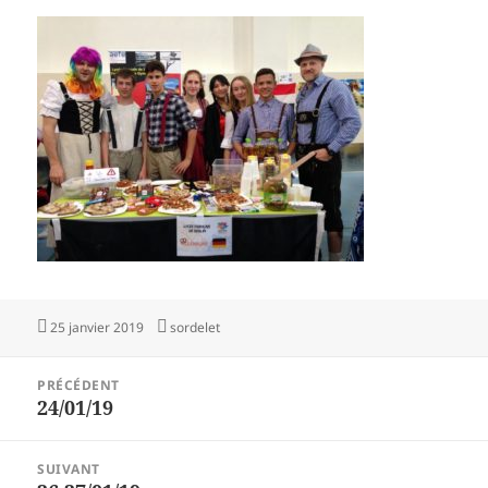
Publié
Auteur
25 janvier 2019
sordelet
le
Navigation
PRÉCÉDENT
de
24/01/19
Article
l’article
précédent :
SUIVANT