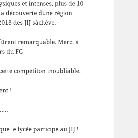
ysiques et intenses, plus de 10
la découverte d´une région
018 des JIJ s´achève.
 fûrent remarquable. Merci à
urs du FG
cette compétiton inoubliable.
ent !
………
ue le lycée participe au JIJ !