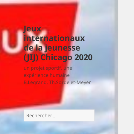
Jeux
internationaux
de la jeunesse
(JIJ) Chicago 2020
un projet sportif, une
expérience humaine
B.Legrand, Th.Sordelet-Meyer
Rechercher :