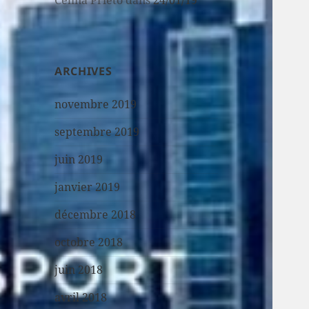
Celina Prieto
dans
24/01/19
ARCHIVES
novembre 2019
septembre 2019
juin 2019
janvier 2019
décembre 2018
octobre 2018
juin 2018
avril 2018