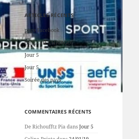
ARTICLES RÉCENTS
page Facebook
OBJECTIF CHICAGO!
Jour 5
Jour 5
Soirée des pays
COMMENTAIRES RÉCENTS
De Richoufftz Pia
dans
Jour 5