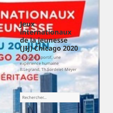
Jeux
internationaux
de la jeunesse
(JIJ) Chicago 2020
un projet sportif, une
expérience humaine
B.Legrand, Th.Sordelet-Meyer
Rechercher :