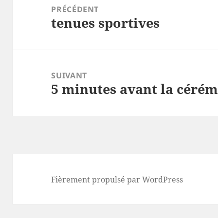
de
PRÉCÉDENT
tenues sportives
l’article
Article
précédent :
SUIVANT
5 minutes avant la cérém
Article
suivant :
Fièrement propulsé par WordPress