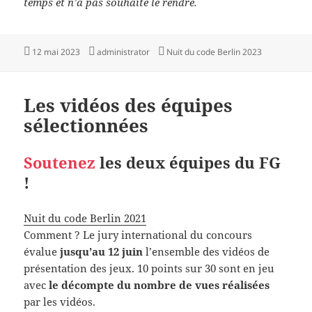
temps et n’a pas souhaité le rendre.
Publié
Auteur
Catégories
12 mai 2023
administrator
Nuit du code Berlin 2023
le
Les vidéos des équipes
sélectionnées
Soutenez
les deux équipes du FG
!
Nuit du code Berlin 2021
Comment ? Le jury international du concours
évalue
jusqu’au 12 juin
l’ensemble des vidéos de
présentation des jeux. 10 points sur 30 sont en jeu
avec
le décompte du nombre de vues réalisées
par les vidéos.