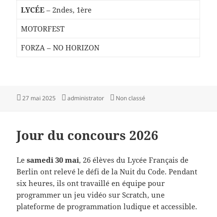
LYCÉE
– 2ndes, 1ère
MOTORFEST
FORZA – NO HORIZON
Publié
Auteur
Catégories
27 mai 2025
administrator
Non classé
le
Jour du concours 2026
Le
samedi 30 mai
, 26 élèves du Lycée Français de
Berlin ont relevé le défi de la Nuit du Code. Pendant
six heures, ils ont travaillé en équipe pour
programmer un jeu vidéo sur Scratch, une
plateforme de programmation ludique et accessible.