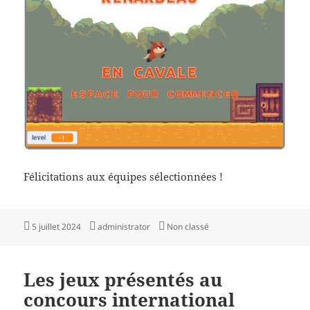
Félicitations aux équipes sélectionnées !
Publié
Auteur
Catégories
5 juillet 2024
administrator
Non classé
le
Les jeux présentés au
concours international