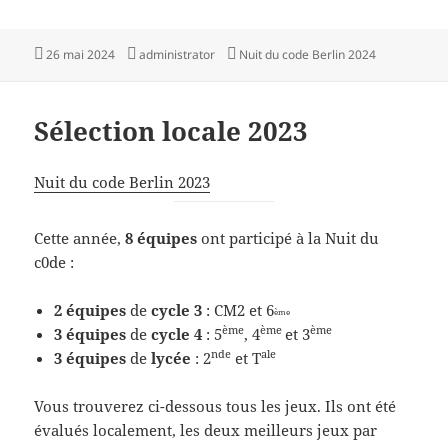
Publié
Auteur
Catégories
26 mai 2024
administrator
Nuit du code Berlin 2024
le
Sélection locale 2023
Nuit du code Berlin 2023
Cette année,
8 équipes
ont participé à la Nuit du
c0de :
2 équipes
de
cycle 3
: CM2 et 6
ème
ème
ème
ème
3 équipes
de
cycle 4
: 5
, 4
et 3
nde
ale
3 équipes
de
lycée
: 2
et T
Vous trouverez ci-dessous tous les jeux. Ils ont été
évalués localement, les deux meilleurs jeux par