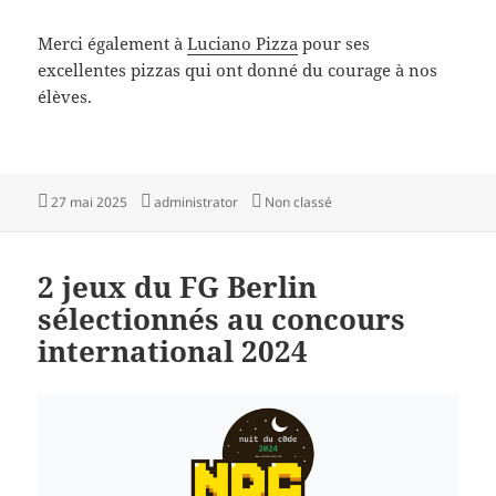
Merci également à
Luciano Pizza
pour ses
excellentes pizzas qui ont donné du courage à nos
élèves.
Publié
Auteur
Catégories
27 mai 2025
administrator
Non classé
le
2 jeux du FG Berlin
sélectionnés au concours
international 2024