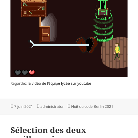
Regardez
la vidéo de l’équipe lycée sur youtube
Publié
Auteur
Catégories
7 juin 2021
administrator
Nuit du code Berlin 2021
le
Sélection des deux